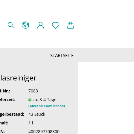
STARTSEITE
lasreiniger
t.Nr.:
7083
eferzeit:
ca. 3-4 Tage
(Ausland abweichend)
gerbestand:
43
Stück
halt:
1 l
N:
4002897708300