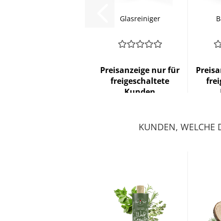
Glasreiniger
B
K
Preisanzeige nur für
Preisa
freigeschaltete
fre
Kunden
KUNDEN, WELCHE D