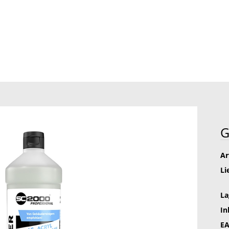
»
ssional
Glasreiniger
G
Ar
Li
La
In
EA