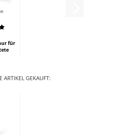
en
t
nur für
tete
n
 ARTIKEL GEKAUFT: