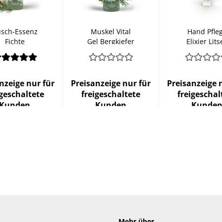
sch-Essenz
Muskel Vital
Hand Pfle
Fichte
Gel Bergkiefer
Elixier Lits
Cubeba
nzeige nur für
Preisanzeige nur für
Preisanzeige 
igeschaltete
freigeschaltete
freigeschal
Kunden
Kunden
Kunde
Mehr über...