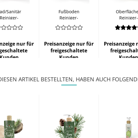
ad/Sanitär
Fußboden
Oberfläch
Reiniger-
Reiniger-
Reiniger-
onzentrat
Konzentrat
Konzentra
nzeige nur für
Preisanzeige nur für
Preisanzeige 
igeschaltete
freigeschaltete
freigeschal
Kunden
Kunden
Kunde
IESEN ARTIKEL BESTELLTEN, HABEN AUCH FOLGENDE