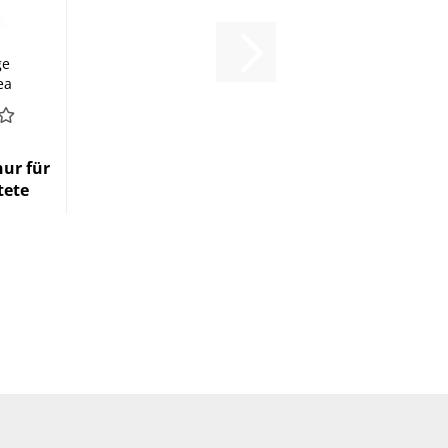
ge
ea
nur für
tete
n