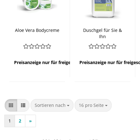
Aloe Vera Bodycreme
Duschgel für Sie &
Ihn
Preisanzeige nur für freigeschaltete Kunden
Preisanzeige nur für freige
Sortieren nach
pro Seite
Sortieren nach
16 pro Seite
1
2
»