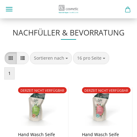
NACHFÜLLER & BEVORRATUNG
Sortieren nach
pro Seite
Sortieren nach
16 pro Seite
1
DERZEIT NICHT VERFÜGBAR
DERZEIT NICHT VERFÜGBAR
Hand Wasch Seife
Hand Wasch Seife