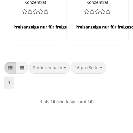
Konzentrat
Konzentrat
Preisanzeige nur für freigeschaltete Kunden
Preisanzeige nur für freige
Sortieren nach
pro Seite
Sortieren nach
16 pro Seite
1
1
bis
10
(von insgesamt
10
)