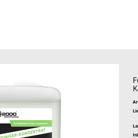
»
ssional
Fußboden Reiniger-Konzentrat
F
K
Ar
Li
La
In