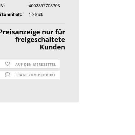
N:
4002897708706
rtoninhalt:
1 Stück
Preisanzeige nur für
freigeschaltete
Kunden
AUF DEN MERKZETTEL
FRAGE ZUM PRODUKT