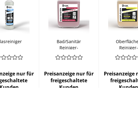
lasreiniger
Bad/Sanitär
Oberfläch
Reiniger-
Reiniger-
Konzentrat
Konzentra
nzeige nur für
Preisanzeige nur für
Preisanzeige 
igeschaltete
freigeschaltete
freigeschal
Kunden
Kunden
Kunde