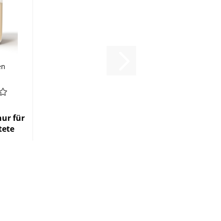
en
t
nur für
tete
n