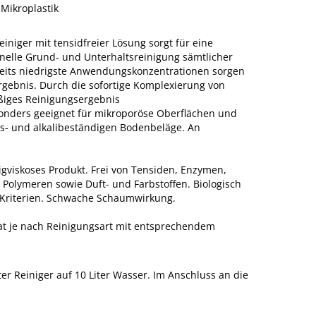
Mikroplastik
iniger mit tensidfreier Lösung sorgt für eine
nelle Grund- und Unterhaltsreinigung sämtlicher
reits niedrigste Anwendungskonzentrationen sorgen
rgebnis. Durch die sofortige Komplexierung von
ßiges Reinigungsergebnis
onders geeignet für mikroporöse Oberflächen und
its- und alkalibeständigen Bodenbeläge. An
igviskoses Produkt. Frei von Tensiden, Enzymen,
 Polymeren sowie Duft- und Farbstoffen. Biologisch
-Kriterien. Schwache Schaumwirkung.
at je nach Reinigungsart mit entsprechendem
ter Reiniger auf 10 Liter Wasser. Im Anschluss an die