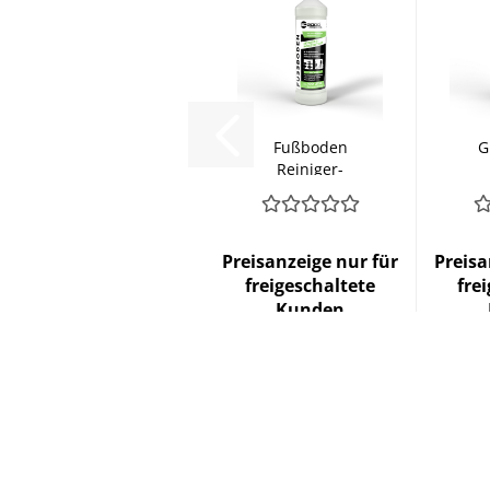
Fußboden
G
Reiniger-
Konzentrat
Preisanzeige nur für
Preisa
freigeschaltete
fre
Kunden