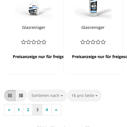
Glasreiniger
Glasreiniger
Preisanzeige nur für freigeschaltete Kunden
Preisanzeige nur für freige
Sortieren nach
pro Seite
Sortieren nach
16 pro Seite
«
1
2
3
4
»